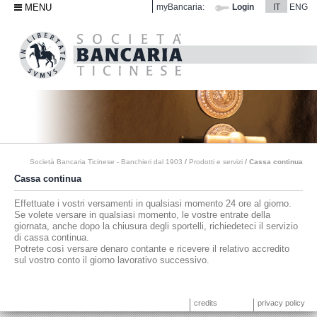
MENU
myBancaria:
Login
IT
ENG
Società Bancaria Ticinese - Banchieri dal 1903
/
Prodotti e servizi
/
Cassa continua
Cassa continua
Effettuate i vostri versamenti in qualsiasi momento 24 ore al giorno.
Se volete versare in qualsiasi momento, le vostre entrate della
giornata, anche dopo la chiusura degli sportelli, richiedeteci il servizio
di cassa continua.
Potrete così versare denaro contante e ricevere il relativo accredito
sul vostro conto il giorno lavorativo successivo.
credits
privacy policy