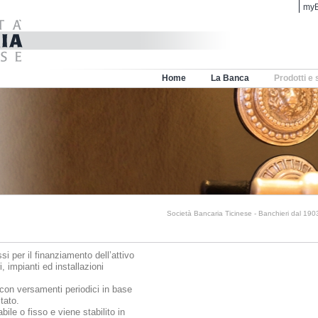
myB
Home
La Banca
Prodotti e 
Società Bancaria Ticinese - Banchieri dal 190
i per il finanziamento dell’attivo
, impianti ed installazioni
 con versamenti periodici in base
tato.
bile o fisso e viene stabilito in