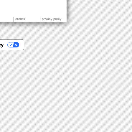
credits
privacy policy
cy