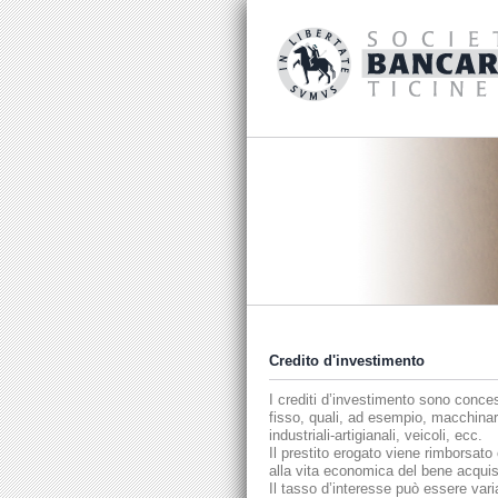
Credito d'investimento
I crediti d’investimento sono concess
fisso, quali, ad esempio, macchinari
industriali-artigianali, veicoli, ecc.
Il prestito erogato viene rimborsato
alla vita economica del bene acquis
Il tasso d’interesse può essere varia