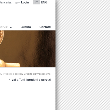
ancaria:
Login
IT
ENG
servizi
Cultura
Contatti
3
/
Prodotti e servizi
/
Credito d'investimento
vai a Tutti i prodotti e servizi