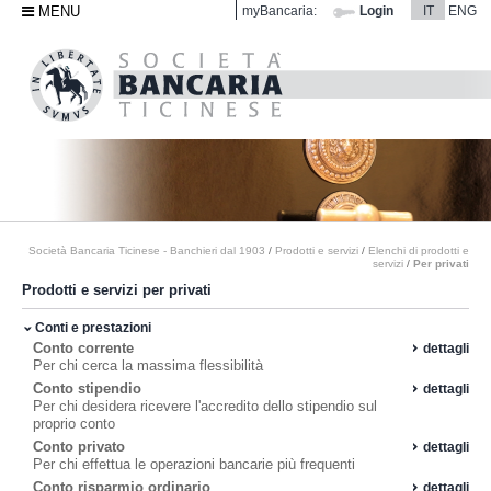
MENU
myBancaria:
Login
IT
ENG
Società Bancaria Ticinese - Banchieri dal 1903
/
Prodotti e servizi
/
Elenchi di prodotti e
servizi
/
Per privati
Prodotti e servizi per privati
Conti e prestazioni
Conto corrente
dettagli
Per chi cerca la massima flessibilità
Conto stipendio
dettagli
Per chi desidera ricevere l'accredito dello stipendio sul
proprio conto
Conto privato
dettagli
Per chi effettua le operazioni bancarie più frequenti
Conto risparmio ordinario
dettagli