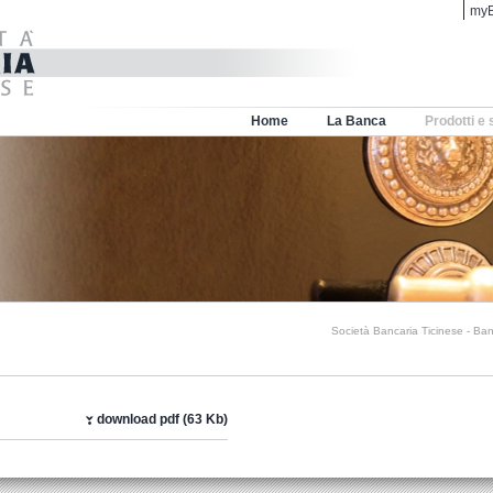
myB
Home
La Banca
Prodotti e 
Società Bancaria Ticinese - Ban
download pdf (63 Kb)