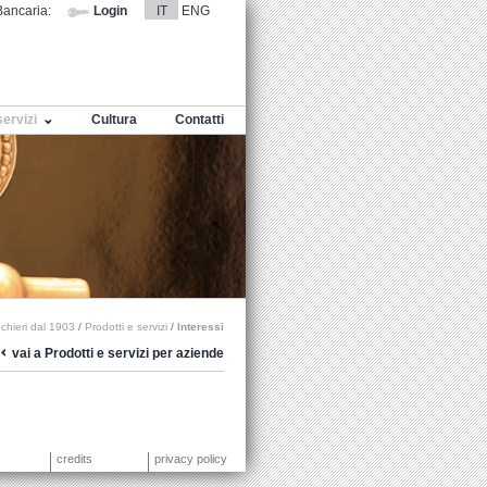
ancaria:
Login
IT
ENG
servizi
Cultura
Contatti
chieri dal 1903
/
Prodotti e servizi
/
Interessi
vai a Prodotti e servizi per aziende
credits
privacy policy