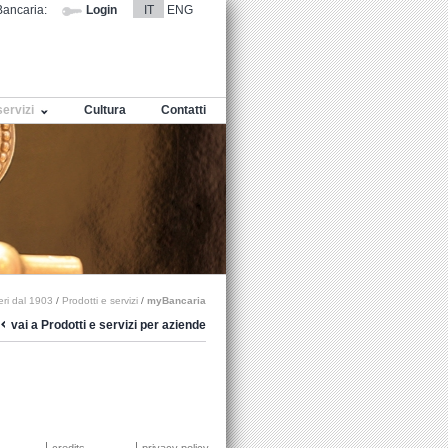
ancaria:
Login
IT
ENG
servizi
Cultura
Contatti
eri dal 1903
/
Prodotti e servizi
/
myBancaria
vai a Prodotti e servizi per aziende
credits
privacy policy