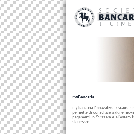
myBancaria
myBancaria l'innovativo e sicuro si
permette di consultare saldi e movim
pagamenti in Svizzera e all'estero i
sicurezza.