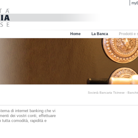
myB
Home
La Banca
Prodotti e 
Società Bancaria Ticinese - Banchi
stema di internet banking che vi
enti dei vostri conti, effettuare
n tutta comodità, rapidità e