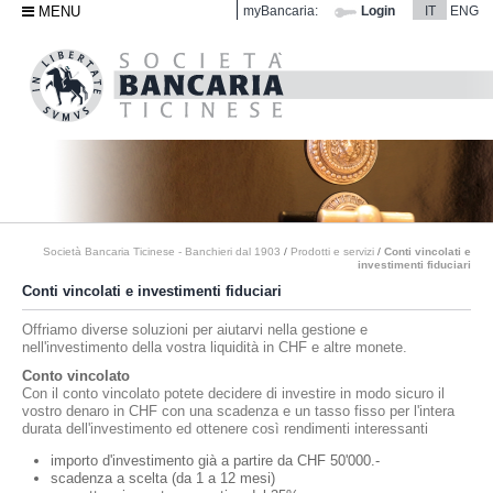
MENU
myBancaria:
Login
IT
ENG
Società Bancaria Ticinese - Banchieri dal 1903
/
Prodotti e servizi
/
Conti vincolati e
investimenti fiduciari
Conti vincolati e investimenti fiduciari
Offriamo diverse soluzioni per aiutarvi nella gestione e
nell'investimento della vostra liquidità in CHF e altre monete.
Conto vincolato
Con il conto vincolato potete decidere di investire in modo sicuro il
vostro denaro in CHF con una scadenza e un tasso fisso per l'intera
durata dell'investimento ed ottenere così rendimenti interessanti
importo d'investimento già a partire da CHF 50'000.-
scadenza a scelta (da 1 a 12 mesi)