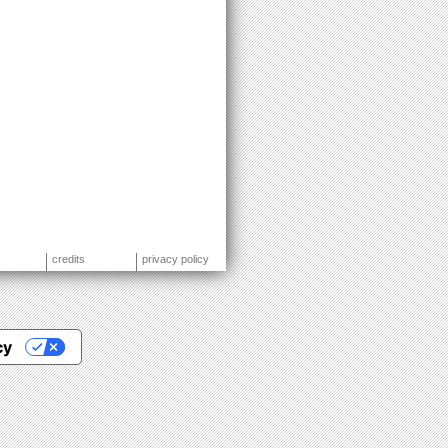
credits
privacy policy
cy