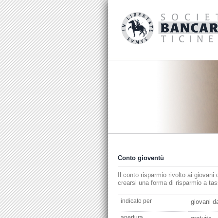
Conto gioventù
Il conto risparmio rivolto ai giovan
crearsi una forma di risparmio a tas
indicato per
giovani d
apertura