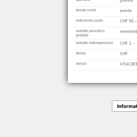
gratuita
tenuta conto
esente
estinzione conto
CHF 50.--
estratto periodico
semestra
gratuito
estratto estemporaneo
CHF 2.--
divisa
CHF
servizi
VISA DE
Informat