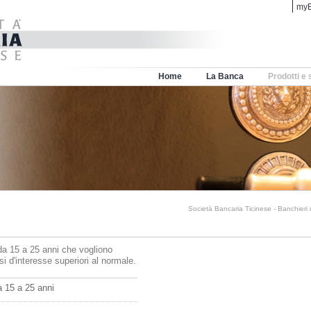
myB
Home
La Banca
Prodotti e 
Società Bancaria Ticinese - Banchieri
i da 15 a 25 anni che vogliono
si d'interesse superiori al normale.
a 15 a 25 anni