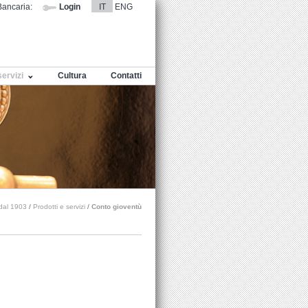
ancaria:
Login
IT
ENG
servizi
Cultura
Contatti
 dal 1903
/
Prodotti e servizi
/
Conto gioventù