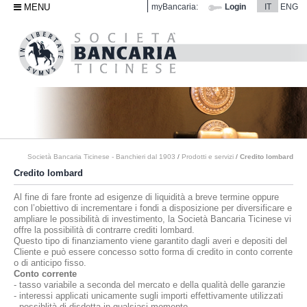
MENU
myBancaria:
Login
IT
ENG
Società Bancaria Ticinese - Banchieri dal 1903
/
Prodotti e servizi
/
Credito lombard
Credito lombard
Al fine di fare fronte ad esigenze di liquidità a breve termine oppure
con l’obiettivo di incrementare i fondi a disposizione per diversificare e
ampliare le possibilità di investimento, la Società Bancaria Ticinese vi
offre la possibilità di contrarre crediti lombard.
Questo tipo di finanziamento viene garantito dagli averi e depositi del
Cliente e può essere concesso sotto forma di credito in conto corrente
o di anticipo fisso.
Conto corrente
- tasso variabile a seconda del mercato e della qualità delle garanzie
- interessi applicati unicamente sugli importi effettivamente utilizzati
- possiblità di disdetta in qualsiasi momento