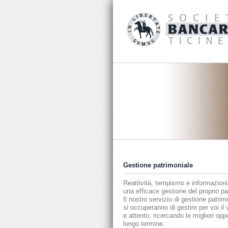
Gestione patrimoniale
Reattività, tempismo e informazioni 
una efficace gestione del proprio pa
Il nostro servizio di gestione patrim
si occuperanno di gestire per voi il
e attento, ricercando le migliori op
lungo termine.