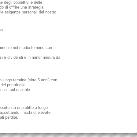
 degli obbiettivi e delle
do di offrire una strategia
le esigenze personali del nostro
to
rimonio nel medio termine con
i e dividendi e in minor misura da
-lungo termine (oltre 5 anni) con
 del portafoglio.
utili sul capitale.
portunità di profitto a lungo
accettando i rischi di elevate
ali perdite.