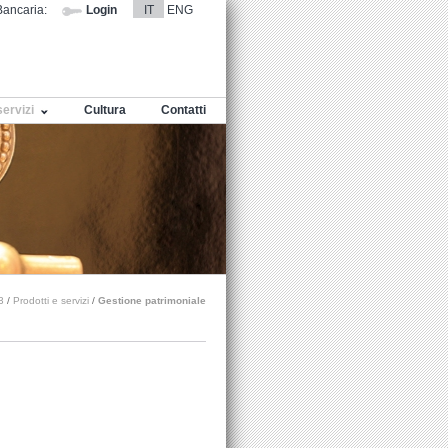
ancaria:
Login
IT
ENG
servizi
Cultura
Contatti
3
/
Prodotti e servizi
/
Gestione patrimoniale