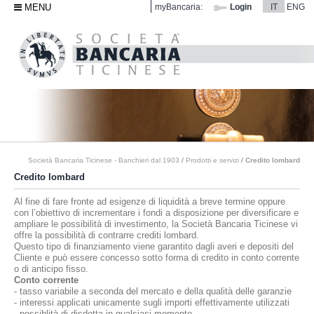
MENU
myBancaria:
Login
IT
ENG
Società Bancaria Ticinese - Banchieri dal 1903
/
Prodotti e servizi
/
Credito lombard
Credito lombard
Al fine di fare fronte ad esigenze di liquidità a breve termine oppure
con l’obiettivo di incrementare i fondi a disposizione per diversificare e
ampliare le possibilità di investimento, la Società Bancaria Ticinese vi
offre la possibilità di contrarre crediti lombard.
Questo tipo di finanziamento viene garantito dagli averi e depositi del
Cliente e può essere concesso sotto forma di credito in conto corrente
o di anticipo fisso.
Conto corrente
- tasso variabile a seconda del mercato e della qualità delle garanzie
- interessi applicati unicamente sugli importi effettivamente utilizzati
- possiblità di disdetta in qualsiasi momento